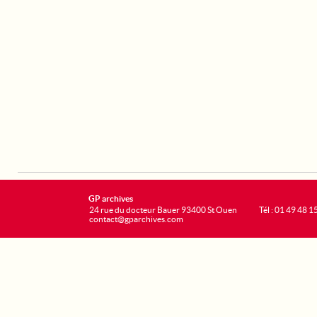
GP archives
24 rue du docteur Bauer 93400 St Ouen
Tél : 01 49 48 1
contact@gparchives.com