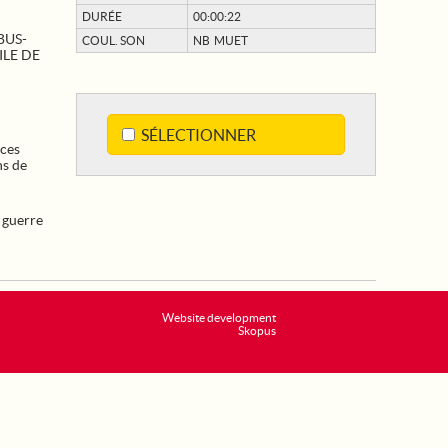
DURÉE
00:00:22
BUS-
COUL. SON
NB MUET
LE DE
SÉLECTIONNER
ces
ns de
 guerre
Website development
Skopus