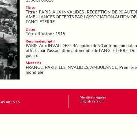
1530GJ 00013
Titres
Titre :
PARIS. AUX INVALIDES : RECEPTION DE 90 AUTO
AMBULANCES OFFERTS PAR L'ASSOCIATION AUTOMOBI
L'ANGLETERRE
Dates
1ère diffusion : 1915
Résumé descriptif
PARIS. Aux INVALIDES : Réception de 90 autobus-ambulan
offerts par l'association automobile de l'ANGLETERRE. Do
guerre
Mots clés
FRANCE
;
PARIS
;
LES INVALIDES
;
AMBULANCE
;
Première
mondiale
Mentions légales
English version
1 49 48 15 15