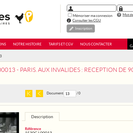
Mot de
Mémoriser ma connexion
Consulter les CGU
Inscription
ONS
NOTRE HISTOIRE
TARIFS ET CGV
NOUS CONTACTER
G
13
- PARIS. AUX INVALIDES : RECEPTION DE 90 AUTOBUS-AMBULANCES OFFERTS PA
Document
/ 0
Description
Référence