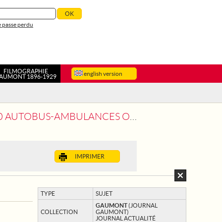
 passe perdu
FILMOGRAPHIE
english version
AUMONT 1896-1929
R L'ASSOCIATION AUTOMOBILE DE L'ANGLETERRE
IMPRIMER
TYPE
SUJET
GAUMONT
(JOURNAL
COLLECTION
GAUMONT)
JOURNAL ACTUALITÉ