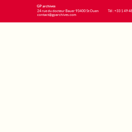
GP archives
24 rue du docteur Bauer 93400 St Ouen
Tél : +33 1 49 4
contact@gparchives.com