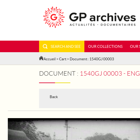
SEARCH AND SEE
OUR COLLECTIONS
OUR 
Accueil
>
Cart
> Document : 1540GJ 00003
DOCUMENT :
1540GJ 00003 - ENGLAND: T
Back