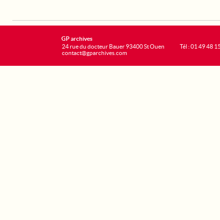
GP archives
24 rue du docteur Bauer 93400 St Ouen
Tél : 01 49 48 1
contact@gparchives.com