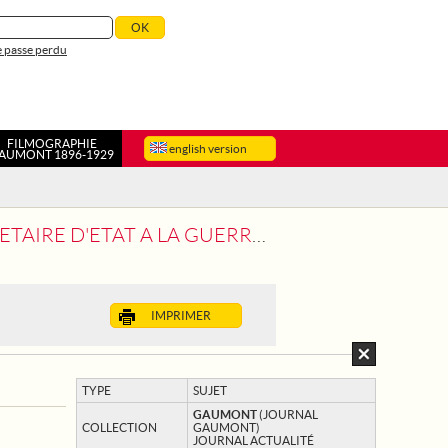
 passe perdu
FILMOGRAPHIE
english version
AUMONT 1896-1929
AIN SANITAIRE AMERICAIN OFFERT A NOS BLESSES
IMPRIMER
TYPE
SUJET
GAUMONT
(JOURNAL
COLLECTION
GAUMONT)
JOURNAL ACTUALITÉ