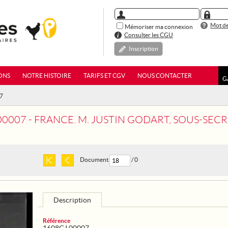
Mot de
Mémoriser ma connexion
Consulter les CGU
Inscription
ONS
NOTRE HISTOIRE
TARIFS ET CGV
NOUS CONTACTER
G
07
 FRANCE. M. JUSTIN GODART, SOUS-SECRETAIRE D'ETAT A LA GUERRE, INAUGURE UN TR
Document
/ 0
Description
Référence