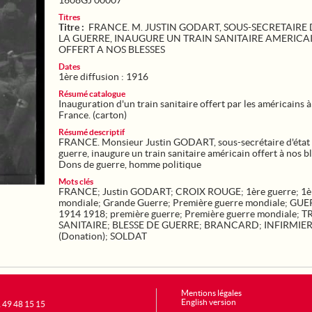
1608GJ 00007
Titres
Titre :
FRANCE. M. JUSTIN GODART, SOUS-SECRETAIRE 
LA GUERRE, INAUGURE UN TRAIN SANITAIRE AMERICA
OFFERT A NOS BLESSES
Dates
1ère diffusion : 1916
Résumé catalogue
Inauguration d'un train sanitaire offert par les américains à
France. (carton)
Résumé descriptif
FRANCE. Monsieur Justin GODART, sous-secrétaire d'état 
guerre, inaugure un train sanitaire américain offert à nos bl
Dons de guerre, homme politique
Mots clés
FRANCE
;
Justin GODART
;
CROIX ROUGE
;
1ère guerre
;
1è
mondiale
;
Grande Guerre
;
Première guerre mondiale
;
GUE
1914 1918
;
première guerre
;
Première guerre mondiale
;
T
SANITAIRE
;
BLESSE DE GUERRE
;
BRANCARD
;
INFIRMIE
(Donation)
;
SOLDAT
Mentions légales
English version
1 49 48 15 15