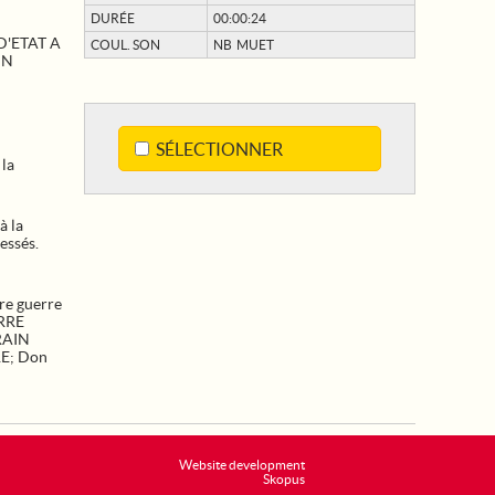
DURÉE
00:00:24
D'ETAT A
COUL. SON
NB MUET
IN
SÉLECTIONNER
 la
à la
essés.
re guerre
RRE
RAIN
RE
;
Don
Website development
Skopus