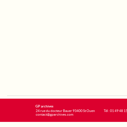
GP archives
24 rue du docteur Bauer 93400 St Ouen
Tél : 01 49 48 1
contact@gparchives.com