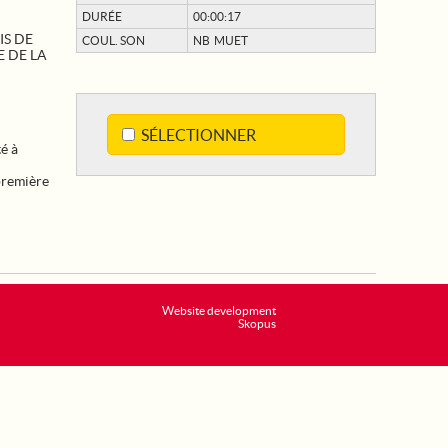
DURÉE
00:00:17
IS DE
COUL. SON
NB MUET
E DE LA
SÉLECTIONNER
é à
 première
Website development
Skopus