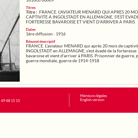
1616GJ 00009
Titres
Titre :
FRANCE. L'AVIATEUR MENARD QUI APRES 20 MO
CAPTIVITE A INGOLSTADT EN ALLEMAGNE, S'EST EVAD
FORTERESSE BAVAROISE ET VIENT D'ARRIVER A PARIS
Dates
1ère diffusion : 1916
Résumé descriptif
FRANCE. L'aviateur MENARD qui après 20 mois de captivit
INGOLSTADT en ALLEMAGNE, s'est évadé de la forteresse
bavaroise et vient d'arriver à PARIS. Prisonnier de guerre,
guerre mondiale, guerre de 1914-1918
Mentions légales
English version
1 49 48 15 15