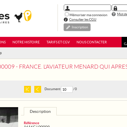
Mot de
Mémoriser ma connexion
Consulter les CGU
Inscription
ONS
NOTRE HISTOIRE
TARIFS ET CGV
NOUS CONTACTER
G
09
ANCE. L'AVIATEUR MENARD QUI APRES 20 MOIS DE CAPTIVITE A INGOLSTADT EN ALLEMAGNE, S'EST EVADE 
Document
/ 0
Description
Référence