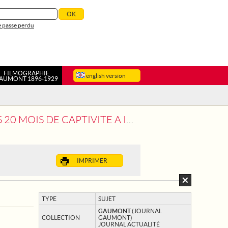
 passe perdu
FILMOGRAPHIE
english version
AUMONT 1896-1929
DE LA FORTERESSE BAVAROISE ET VIENT D'ARRIVER A PARIS
IMPRIMER
TYPE
SUJET
GAUMONT
(JOURNAL
COLLECTION
GAUMONT)
JOURNAL ACTUALITÉ