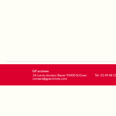
GP archives
24 rue du docteur Bauer 93400 St Ouen
Tél : 01 49 48 1
contact@gparchives.com