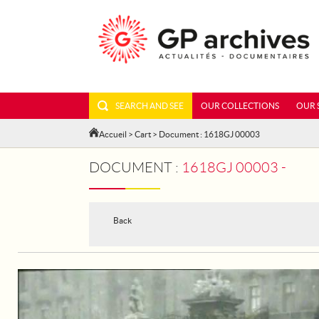
SEARCH AND SEE
OUR COLLECTIONS
OUR 
Accueil
>
Cart
> Document : 1618GJ 00003
DOCUMENT :
1618GJ 00003 -
Back