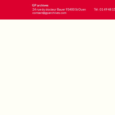
GP archives
24 rue du docteur Bauer 93400 St Ouen
Tél : 01 49 48 1
contact@gparchives.com