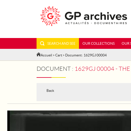
SEARCH AND SEE
OUR COLLECTIONS
OUR 
Accueil
>
Cart
> Document : 1629GJ 00004
DOCUMENT :
1629GJ 00004 - THE JAPANE
Back