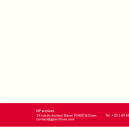
GP archives
24 rue du docteur Bauer 93400 St Ouen
Tél : +33 1 49 4
contact@gparchives.com