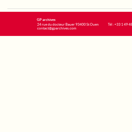
GP archives
24 rue du docteur Bauer 93400 St Ouen
Tél : +33 1 49 4
contact@gparchives.com