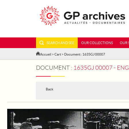
SEARCH AND SEE
OUR COLLECTIONS
OUR 
Accueil
>
Cart
> Document : 1635GJ 00007
DOCUMENT :
1635GJ 00007 - ENG
Back