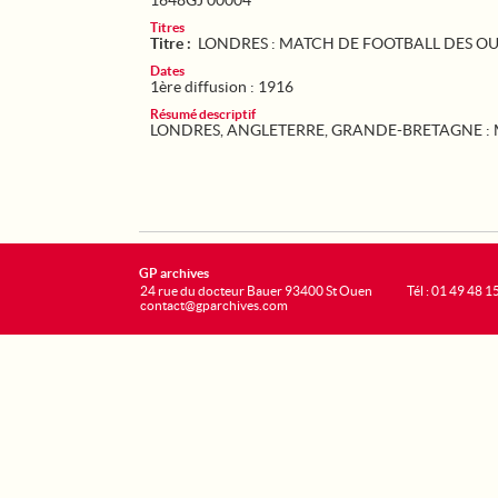
1648GJ 00004
Titres
Titre :
LONDRES : MATCH DE FOOTBALL DES O
Dates
1ère diffusion : 1916
Résumé descriptif
LONDRES, ANGLETERRE, GRANDE-BRETAGNE : Match
GP archives
24 rue du docteur Bauer 93400 St Ouen
Tél : 01 49 48 1
contact@gparchives.com