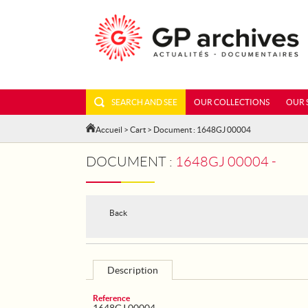
SEARCH AND SEE
OUR COLLECTIONS
OUR 
Accueil
>
Cart
> Document : 1648GJ 00004
DOCUMENT :
1648GJ 00004 -
Back
Description
Reference