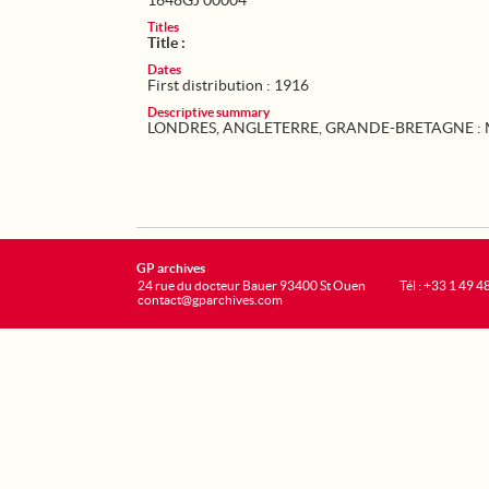
1648GJ 00004
Titles
Title :
Dates
First distribution : 1916
Descriptive summary
LONDRES, ANGLETERRE, GRANDE-BRETAGNE : Match
GP archives
24 rue du docteur Bauer 93400 St Ouen
Tél : +33 1 49 4
contact@gparchives.com