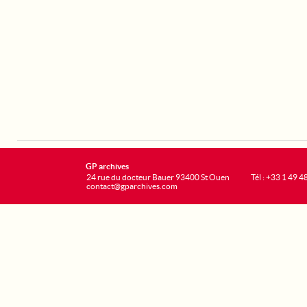
GP archives
24 rue du docteur Bauer 93400 St Ouen
Tél : +33 1 49 4
contact@gparchives.com