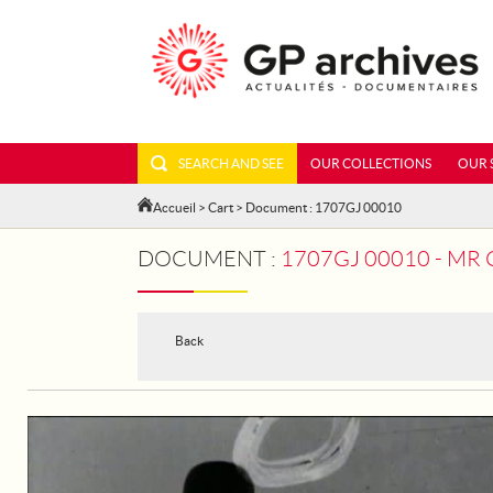
SEARCH AND SEE
OUR COLLECTIONS
OUR 
Accueil
>
Cart
> Document : 1707GJ 00010
DOCUMENT :
1707GJ 00010 - MR GÉRA
Back