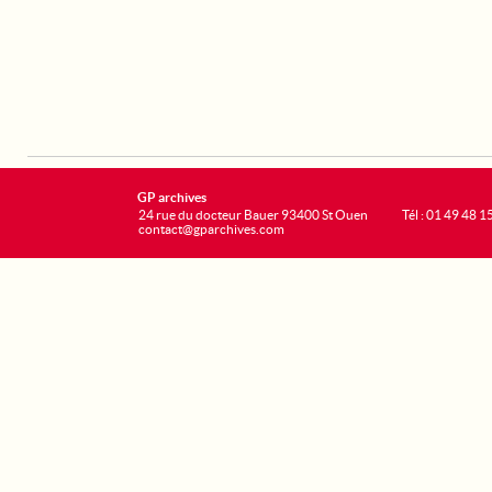
GP archives
24 rue du docteur Bauer 93400 St Ouen
Tél : 01 49 48 1
contact@gparchives.com