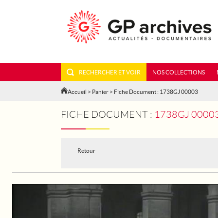
RECHERCHER ET VOIR
NOS COLLECTIONS
Accueil
>
Panier
> Fiche Document : 1738GJ 00003
FICHE DOCUMENT :
1738GJ 00003 -
Retour