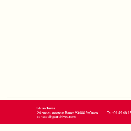
GP archives
24 rue du docteur Bauer 93400 St Ouen
Tél : 01 49 48 1
contact@gparchives.com