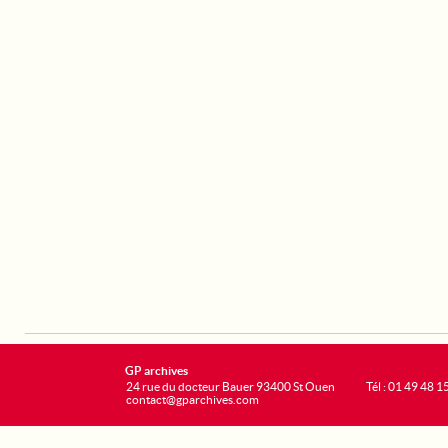
GP archives
24 rue du docteur Bauer 93400 St Ouen
Tél : 01 49 48 1
contact@gparchives.com