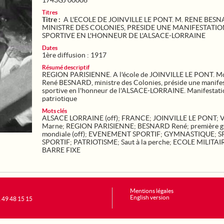
1743GJ 00006
Titres
Titre :
A L'ECOLE DE JOINVILLE LE PONT. M. RENE BESN
MINISTRE DES COLONIES, PRESIDE UNE MANIFESTATI
SPORTIVE EN L'HONNEUR DE L'ALSACE-LORRAINE
Dates
1ère diffusion : 1917
Résumé descriptif
REGION PARISIENNE. A l'école de JOINVILLE LE PONT. M
René BESNARD, ministre des Colonies, préside une manife
sportive en l'honneur de l'ALSACE-LORRAINE. Manifestati
patriotique
Mots clés
ALSACE LORRAINE (off)
;
FRANCE
;
JOINVILLE LE PONT
;
V
Marne
;
REGION PARISIENNE
;
BESNARD René
;
première g
mondiale (off)
;
EVENEMENT SPORTIF
;
GYMNASTIQUE
;
S
SPORTIF
;
PATRIOTISME
;
Saut à la perche
;
ECOLE MILITAI
BARRE FIXE
Mentions légales
English version
1 49 48 15 15