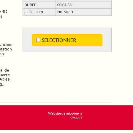
DURÉE
00:01:33
ARD,
COUL. SON
NB MUET
ON
SÉLECTIONNER
onsieur
station
on
al de
uerre
PORT
;
RE
;
Website development
Skopus