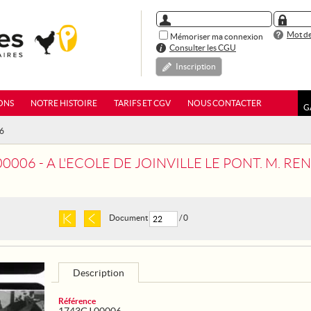
Mot de
Mémoriser ma connexion
Consulter les CGU
Inscription
ONS
NOTRE HISTOIRE
TARIFS ET CGV
NOUS CONTACTER
G
06
 L'ECOLE DE JOINVILLE LE PONT. M. RENE BESNARD, MINISTRE DES COLONIES, PRESIDE UNE MANIFE
Document
/ 0
Description
Référence