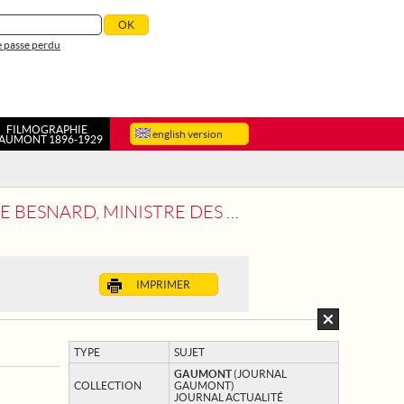
 passe perdu
FILMOGRAPHIE
english version
AUMONT 1896-1929
STATION SPORTIVE EN L'HONNEUR DE L'ALSACE-LORRAINE
IMPRIMER
TYPE
SUJET
GAUMONT
(JOURNAL
COLLECTION
GAUMONT)
JOURNAL ACTUALITÉ