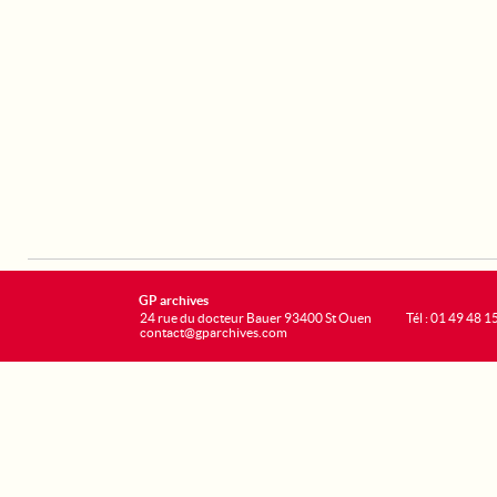
GP archives
24 rue du docteur Bauer 93400 St Ouen
Tél : 01 49 48 1
contact@gparchives.com