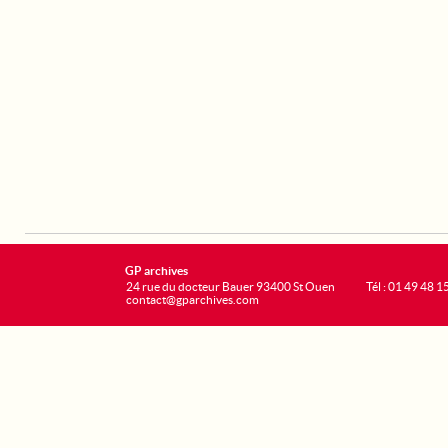
GP archives
24 rue du docteur Bauer 93400 St Ouen
Tél : 01 49 48 1
contact@gparchives.com