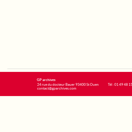
GP archives
24 rue du docteur Bauer 93400 St Ouen
Tél : 01 49 48 1
contact@gparchives.com