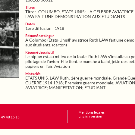
1801GJ 00012
Titres
Titre :
COLUMBO, ETATS-UNIS : LA CELEBRE AVIATRICE
LAW FAIT UNE DEMONSTRATION AUX ETUDIANTS
Dates
1ère diffusion : 1918
Résumé catalogue
A Columbo (Etats-Unis)l' aviatrice Ruth LAW fait une démo
aux étudiants. (carton)
Résumé descriptif
Le biplan est au milieu de la foule. Ruth LAW s'installe au p
pilotage de l'avion. Elle tient le manche à balai, jette des pet
papiers en l'air. Aviation
Mots clés
ETATS UNIS
;
LAW Ruth
;
1ère guerre mondiale
;
Grande Gue
GUERRE 1914 1918
;
Première guerre mondiale
;
AVIATIO
AVIATRICE
;
MANIFESTATION
;
ETUDIANT
Mentions légales
English version
1 49 48 15 15