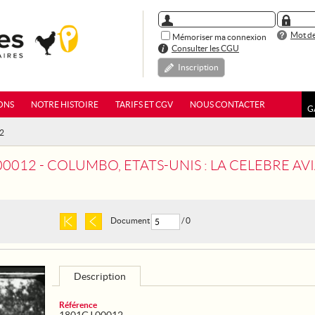
Mot de
Mémoriser ma connexion
Consulter les CGU
Inscription
ONS
NOTRE HISTOIRE
TARIFS ET CGV
NOUS CONTACTER
G
12
2 - COLUMBO, ETATS-UNIS : LA CELEBRE AVIATRICE RUTH LAW FA
Document
/ 0
Description
Référence