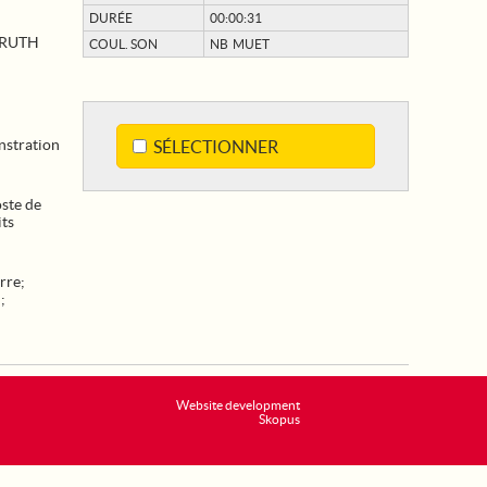
DURÉE
00:00:31
 RUTH
COUL. SON
NB MUET
nstration
SÉLECTIONNER
oste de
its
rre
;
N
;
Website development
Skopus