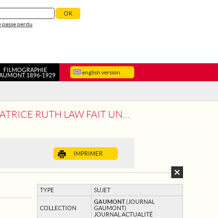
 passe perdu
FILMOGRAPHIE
english version
AUMONT 1896-1929
IT UNE DEMONSTRATION AUX ETUDIANTS
IMPRIMER
TYPE
SUJET
GAUMONT
(JOURNAL
COLLECTION
GAUMONT)
JOURNAL ACTUALITÉ