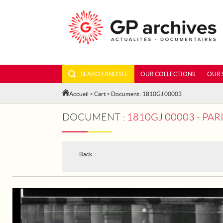
SEARCH AND SEE
OUR COLLECTIONS
OUR 
Accueil
>
Cart
> Document : 1810GJ 00003
DOCUMENT :
1810GJ 00003 - PARIS. IN T
Back