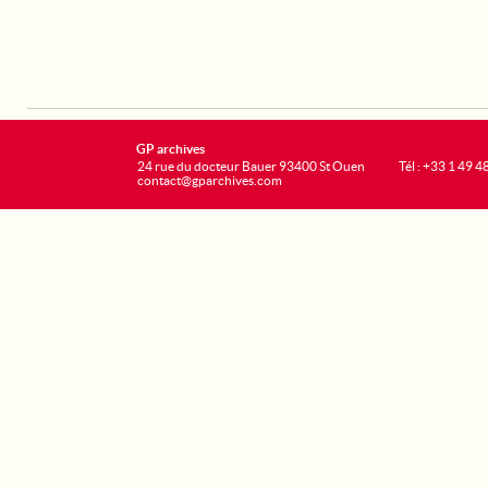
GP archives
24 rue du docteur Bauer 93400 St Ouen
Tél : +33 1 49 4
contact@gparchives.com