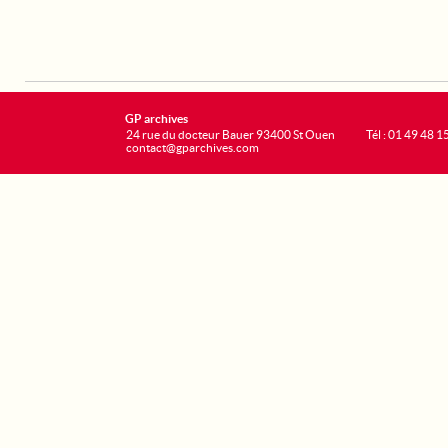
GP archives
24 rue du docteur Bauer 93400 St Ouen
Tél : 01 49 48 1
contact@gparchives.com