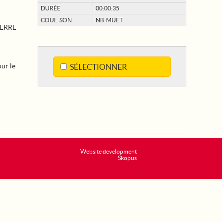
DURÉE
00:00:35
COUL. SON
NB MUET
UERRE
ur le
SÉLECTIONNER
Website development
Skopus