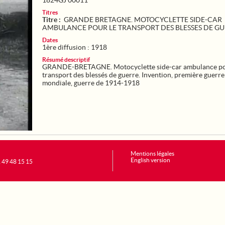
1824GJ 00011
Titres
Titre :
GRANDE BRETAGNE. MOTOCYCLETTE SIDE-CAR
AMBULANCE POUR LE TRANSPORT DES BLESSES DE G
Dates
1ère diffusion : 1918
Résumé descriptif
GRANDE-BRETAGNE. Motocyclette side-car ambulance po
transport des blessés de guerre. Invention, première guerre
mondiale, guerre de 1914-1918
Mentions légales
English version
1 49 48 15 15