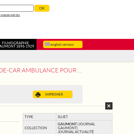
 passe perdu
FILMOGRAPHIE
english version
AUMONT 1896-1929
LE TRANSPORT DES BLESSES DE GUERRE
IMPRIMER
TYPE
SUJET
GAUMONT
(JOURNAL
COLLECTION
GAUMONT)
JOURNAL ACTUALITÉ