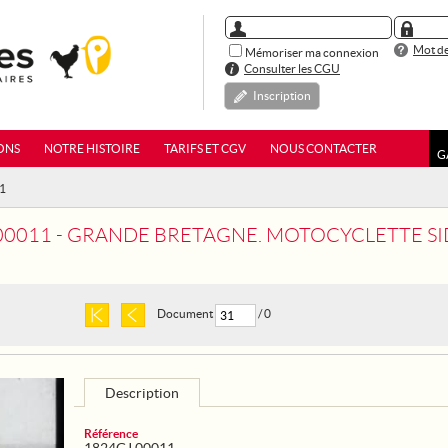
Mot de
Mémoriser ma connexion
Consulter les CGU
Inscription
ONS
NOTRE HISTOIRE
TARIFS ET CGV
NOUS CONTACTER
G
11
11 - GRANDE BRETAGNE. MOTOCYCLETTE SIDE-CAR AMBULANCE POUR 
Document
/ 0
Description
Référence