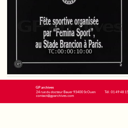
GP archives
24 rue du docteur Bauer 93400 St Ouen
Tél : 01 49 48 1
contact@gparchives.com