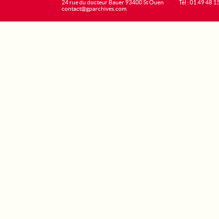
24 rue du docteur Bauer 93400 St Ouen
Tél : 01 49 48 1
contact@gparchives.com