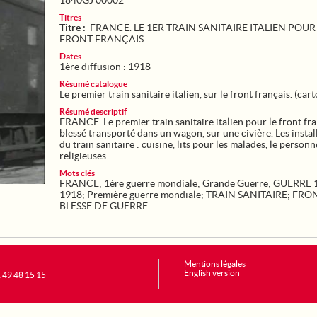
1840GJ 00002
Titres
Titre :
FRANCE. LE 1ER TRAIN SANITAIRE ITALIEN POUR
FRONT FRANÇAIS
Dates
1ère diffusion : 1918
Résumé catalogue
Le premier train sanitaire italien, sur le front français. (cart
Résumé descriptif
FRANCE. Le premier train sanitaire italien pour le front fr
blessé transporté dans un wagon, sur une civière. Les instal
du train sanitaire : cuisine, lits pour les malades, le personn
religieuses
Mots clés
FRANCE
;
1ère guerre mondiale
;
Grande Guerre
;
GUERRE 
1918
;
Première guerre mondiale
;
TRAIN SANITAIRE
;
FRO
BLESSE DE GUERRE
Mentions légales
English version
1 49 48 15 15