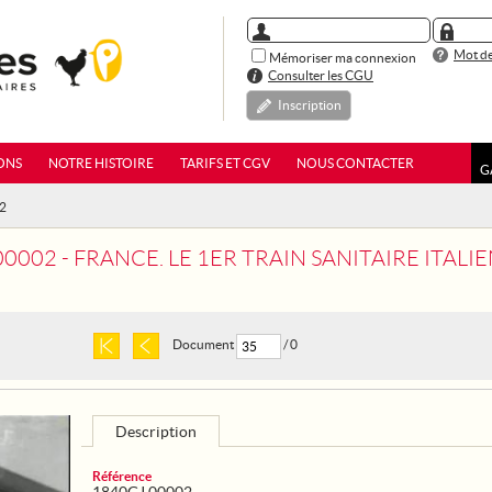
Mot de
Mémoriser ma connexion
Consulter les CGU
Inscription
ONS
NOTRE HISTOIRE
TARIFS ET CGV
NOUS CONTACTER
G
02
00002 - FRANCE. LE 1ER TRAIN SANITAIRE ITAL
Document
/ 0
Description
Référence