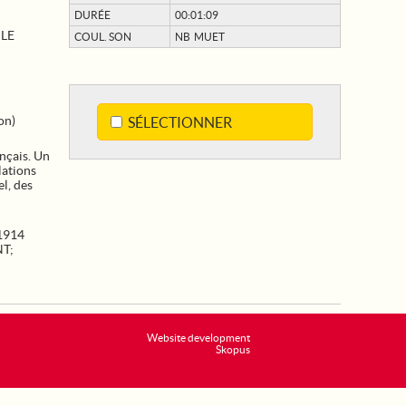
DURÉE
00:01:09
 LE
COUL. SON
NB MUET
on)
SÉLECTIONNER
ançais. Un
lations
el, des
1914
NT
;
Website development
Skopus