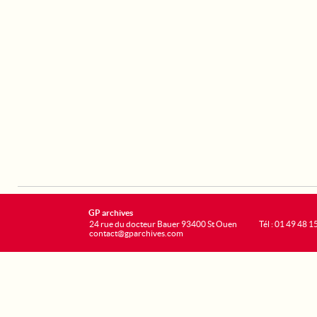
GP archives
24 rue du docteur Bauer 93400 St Ouen
Tél : 01 49 48 1
contact@gparchives.com