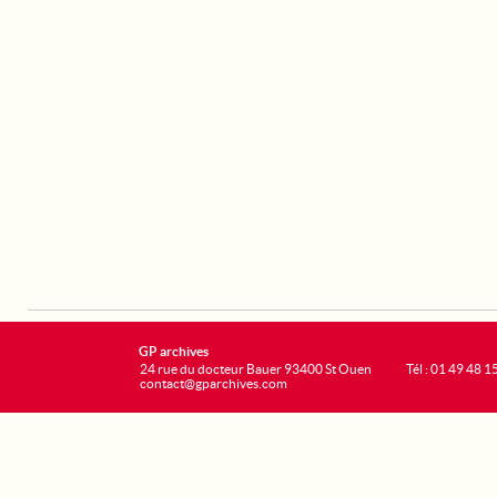
GP archives
24 rue du docteur Bauer 93400 St Ouen
Tél : 01 49 48 1
contact@gparchives.com