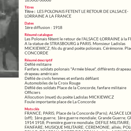
1850GJ 00008
Titres
Titre :
LES POLONAIS FETENT LE RETOUR DE L'ALSACE-
LORRAINE A LA FRANCE
Dates
1ère diffusion : 1918
Résumé catalogue
Les Polonais fêtent le retour de l'ALSACE-LORRAINE à la
A la statue de STRASBOURG à PARIS. Monsieur Ladislas
MICKIEWICZ, fils du grand poète polonais. Cérémonie. Plac
CONCORDE
Résumé descriptif
Défilé militaire
Fanfare, soldats polonais "Armée bleue", différents drapea
drapeau américain
Défilé de civils femmes et enfants défilant
Automobiles de la Croix Rouge
Défilé des soldats Place de la Concorde, fanfare militaire
Officiers
Allocution (muet) du poète Ladislas MICKIEWICZ
Mots clés
FRANCE
;
PARIS
;
Place de la Concorde (Paris)
;
ALSACE LO
(off)
;
1ère guerre
;
1ère guerre mondiale
;
Grande Guerre
;
G
1914 1918
;
Première guerre mondiale
;
DEFILE MILITAIRE
;
FANFARE
;
MUSIQUE MILITAIRE
;
CEREMONIE
;
alliés
;
POL