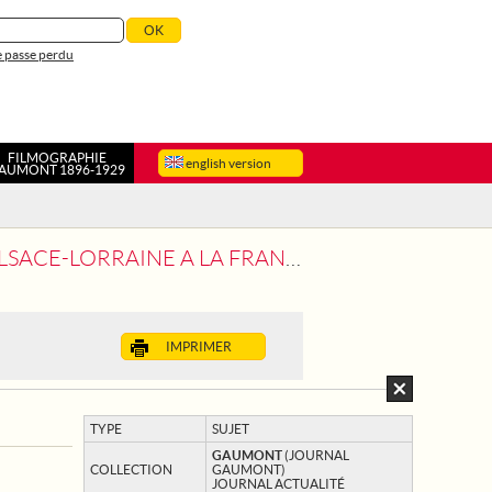
 passe perdu
FILMOGRAPHIE
english version
AUMONT 1896-1929
LSACE-LORRAINE A LA FRANCE
IMPRIMER
TYPE
SUJET
GAUMONT
(JOURNAL
COLLECTION
GAUMONT)
JOURNAL ACTUALITÉ