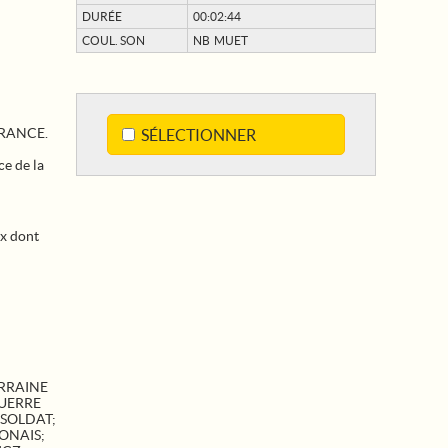
DURÉE
00:02:44
COUL. SON
NB MUET
 FRANCE.
SÉLECTIONNER
e de la
ux dont
RRAINE
UERRE
SOLDAT
;
ONAIS
;