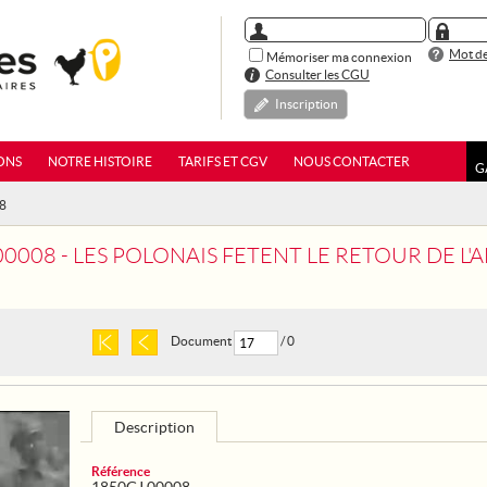
Mot de
Mémoriser ma connexion
Consulter les CGU
Inscription
ONS
NOTRE HISTOIRE
TARIFS ET CGV
NOUS CONTACTER
G
08
0008 - LES POLONAIS FETENT LE RETOUR DE L'A
Document
/ 0
Description
Référence