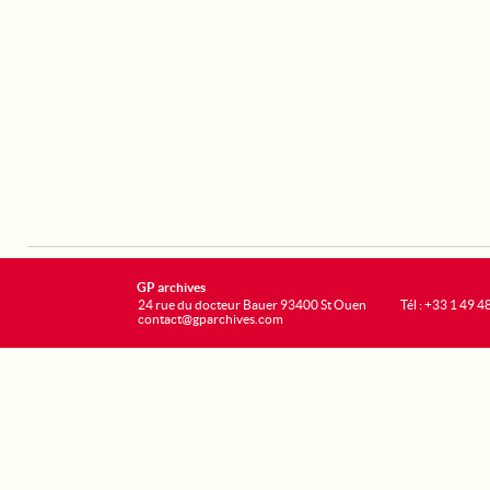
GP archives
24 rue du docteur Bauer 93400 St Ouen
Tél : +33 1 49 4
contact@gparchives.com