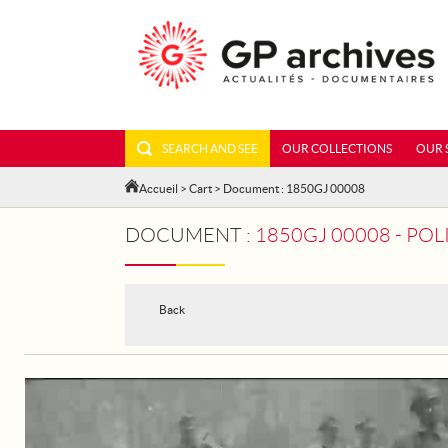
SEARCH AND SEE
OUR COLLECTIONS
OUR 
Accueil
>
Cart
> Document : 1850GJ 00008
DOCUMENT :
1850GJ 00008 - POLISH CELE
Back