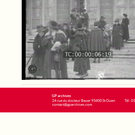
GP archives
24 rue du docteur Bauer 93400 St Ouen
Tél : 0
contact@gparchives.com