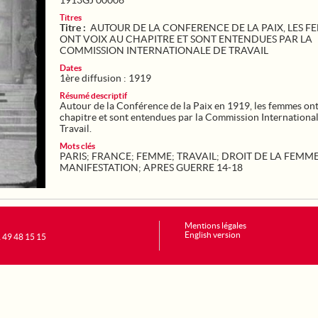
1913GJ 00006
Titres
Titre :
AUTOUR DE LA CONFERENCE DE LA PAIX, LES F
ONT VOIX AU CHAPITRE ET SONT ENTENDUES PAR LA
COMMISSION INTERNATIONALE DE TRAVAIL
Dates
1ère diffusion : 1919
Résumé descriptif
Autour de la Conférence de la Paix en 1919, les femmes ont
chapitre et sont entendues par la Commission Internationa
Travail.
Mots clés
PARIS
;
FRANCE
;
FEMME
;
TRAVAIL
;
DROIT DE LA FEMM
MANIFESTATION
;
APRES GUERRE 14-18
Mentions légales
English version
1 49 48 15 15