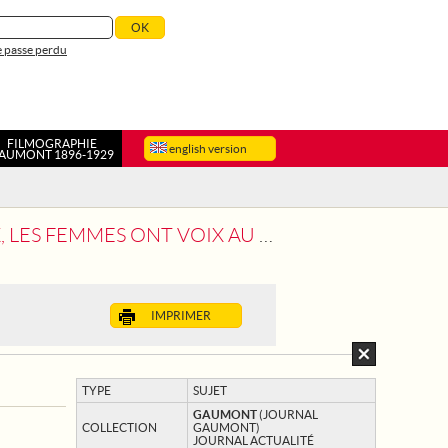
 passe perdu
FILMOGRAPHIE
english version
AUMONT 1896-1929
DUES PAR LA COMMISSION INTERNATIONALE DE TRAVAIL
IMPRIMER
TYPE
SUJET
GAUMONT
(JOURNAL
COLLECTION
GAUMONT)
JOURNAL ACTUALITÉ