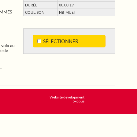
DURÉE
00:00:19
EMMES
COUL. SON
NB MUET
SÉLECTIONNER
 voix au
le de
E
;
Website development
Skopus