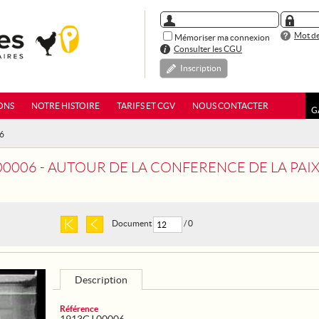
Mot de
Mémoriser ma connexion
Consulter les CGU
Inscription
ONS
NOTRE HISTOIRE
TARIFS ET CGV
NOUS CONTACTER
G
06
AUTOUR DE LA CONFERENCE DE LA PAIX, LES FEMMES ONT VOIX AU CHAPITRE ET SONT ENTEN
Document
/ 0
Description
Référence