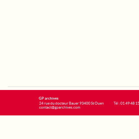
GP archives
24 rue du docteur Bauer 93400 St Ouen
Tél : 01 49 48 1
contact@gparchives.com