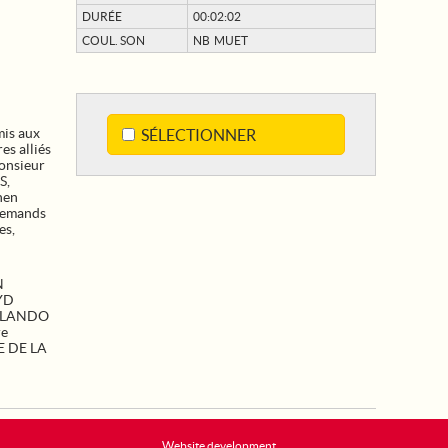
DURÉE
00:02:02
COUL. SON
NB MUET
mis aux
SÉLECTIONNER
es alliés
onsieur
S,
hen
llemands
es,
N
YD
LANDO
re
 DE LA
Website development