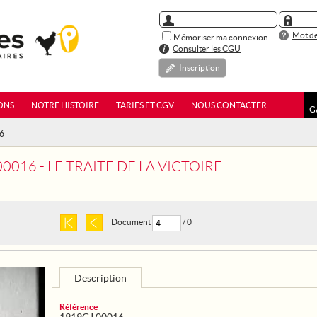
Mot de
Mémoriser ma connexion
Consulter les CGU
Inscription
ONS
NOTRE HISTOIRE
TARIFS ET CGV
NOUS CONTACTER
G
16
0016 - LE TRAITE DE LA VICTOIRE
Document
/ 0
Description
Référence