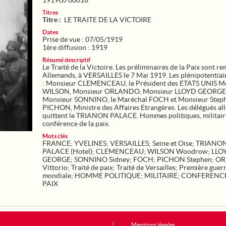
1919GJ 00016
Titres
Titre :
LE TRAITE DE LA VICTOIRE
Dates
Prise de vue : 07/05/1919
1ère diffusion : 1919
Résumé descriptif
Le Traité de la Victoire. Les préliminaires de la Paix sont re
Allemands, à VERSAILLES le 7 Mai 1919. Les plénipotentiair
: Monsieur CLEMENCEAU, le Président des ETATS UNIS M
WILSON, Monsieur ORLANDO, Monsieur LLOYD GEORGE
Monsieur SONNINO, le Maréchal FOCH et Monsieur Step
PICHON, Ministre des Affaires Etrangères. Les délégués a
quittent le TRIANON PALACE. Hommes politiques, militair
conférence de la paix.
Mots clés
FRANCE
;
YVELINES
;
VERSAILLES
;
Seine et Oise
;
TRIANO
PALACE (Hotel)
;
CLEMENCEAU
;
WILSON Woodrow
;
LLO
GEORGE
;
SONNINO Sidney
;
FOCH
;
PICHON Stephen
;
OR
Vittorio
;
Traité de paix
;
Traité de Versailles
;
Première guer
mondiale
;
HOMME POLITIQUE
;
MILITAIRE
;
CONFERENCE
PAIX
Mentions légales