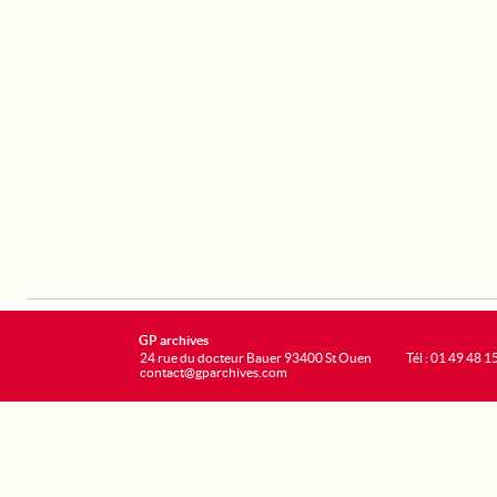
GP archives
24 rue du docteur Bauer 93400 St Ouen
Tél : 01 49 48 1
contact@gparchives.com