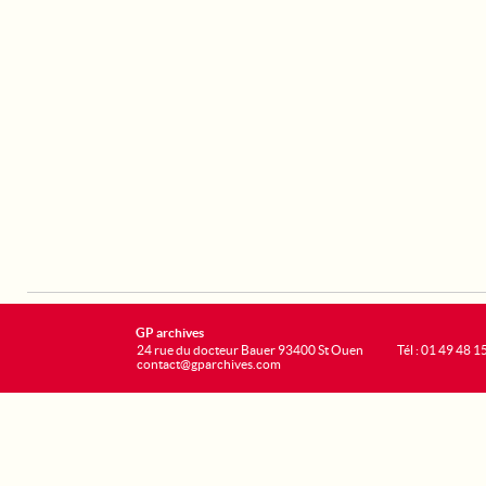
GP archives
24 rue du docteur Bauer 93400 St Ouen
Tél : 01 49 48 1
contact@gparchives.com