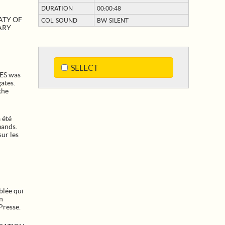
DURATION
00:00:48
ATY OF
COL. SOUND
BW SILENT
ARY
SELECT
LES was
ates.
the
 été
mands.
sur les
blée qui
n
Presse.