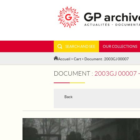
SEARCH AND SEE
OUR COLLECTIONS
Accueil
>
Cart
> Document : 2003GJ 00007
DOCUMENT :
2003GJ 00007 - FRAN
Back