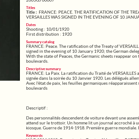
2003GJ 00007
Titles
Title :
FRANCE: PEACE. THE RATIFICATION OF THE TRE
VERSAILLES WAS SIGNED IN THE EVENING OF 10 JANU
Dates
Shooting : 10/01/1920
First distribution : 1920
Summary catalog
FRANCE: Peace. The ratification of the Treaty of VERSAIL
signed in the evening of 10 January 1920; the German deleg
With the state of Peaces, the Germanic sheets reappear on 
boulevards.
Descriptive summary
FRANCE: La Paix. La ratification du Traité de VERSAILLES a
signée dans la soirée du 10 Janvier 1920. Les délégués alle
Avec l'état de paix, les feuilles germaniques réapparaissent 
boulevards
Descriptif :
Des personnalités descendent de voiture devant une assem
attend sur le trottoir. Un homme lit un journal accroché à u
kiosque. Guerre de 1914-1918. Première guerre mondiale. 
Keywords