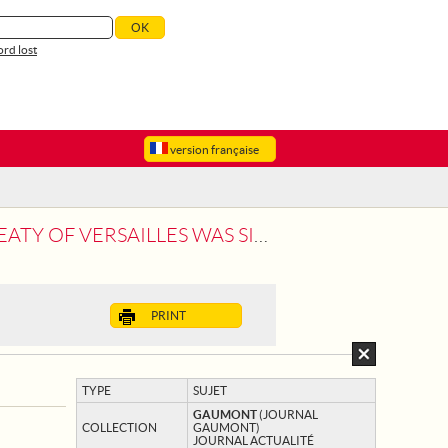
rd lost
version française
SIGNED IN THE EVENING OF 10 JANUARY
PRINT
TYPE
SUJET
GAUMONT
(JOURNAL
COLLECTION
GAUMONT)
JOURNAL ACTUALITÉ