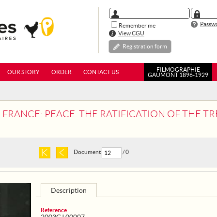
Passwo
Remember me
View CGU
Registration form
FILMOGRAPHIE
OUR STORY
ORDER
CONTACT US
GAUMONT 1896-1929
CE: PEACE. THE RATIFICATION OF THE TREATY OF VERSAILLES WAS 
Document
/ 0
Description
Reference