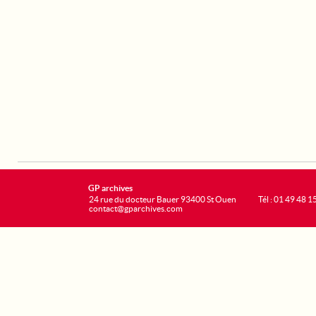
GP archives
24 rue du docteur Bauer 93400 St Ouen
Tél : 01 49 48 1
contact@gparchives.com