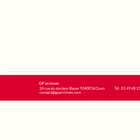
GP archives
24 rue du docteur Bauer 93400 St Ouen
Tél : 01 49 48 1
contact@gparchives.com