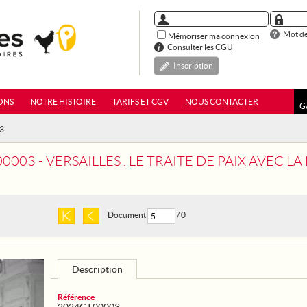
Mot de
Mémoriser ma connexion
Consulter les CGU
Inscription
ONS
NOTRE HISTOIRE
TARIFS ET CGV
NOUS CONTACTER
G
03
03 - VERSAILLES . LE TRAITE DE PAIX AVEC LA HONGRIE A ETE
Document
/ 0
Description
Référence