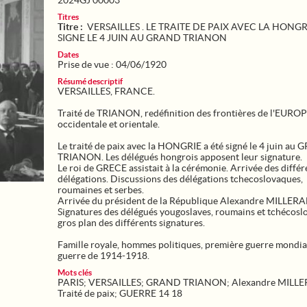
2024GJ 00003
Titres
Titre :
VERSAILLES . LE TRAITE DE PAIX AVEC LA HONGR
SIGNE LE 4 JUIN AU GRAND TRIANON
Dates
Prise de vue : 04/06/1920
Résumé descriptif
VERSAILLES, FRANCE.
Traité de TRIANON, redéfinition des frontières de l'EURO
occidentale et orientale.
Le traité de paix avec la HONGRIE a été signé le 4 juin au
TRIANON. Les délégués hongrois apposent leur signature.
Le roi de GRECE assistait à la cérémonie. Arrivée des différ
délégations. Discussions des délégations tchecoslovaques,
roumaines et serbes.
Arrivée du président de la République Alexandre MILLER
Signatures des délégués yougoslaves, roumains et tchécosl
gros plan des différents signatures.
Famille royale, hommes politiques, première guerre mondia
guerre de 1914-1918.
Mots clés
PARIS
;
VERSAILLES
;
GRAND TRIANON
;
Alexandre MILL
Traité de paix
;
GUERRE 14 18