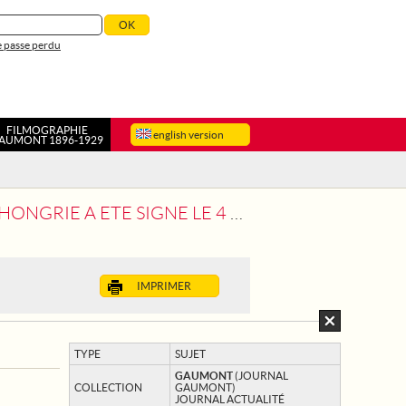
 passe perdu
FILMOGRAPHIE
english version
AUMONT 1896-1929
 SIGNE LE 4 JUIN AU GRAND TRIANON
IMPRIMER
TYPE
SUJET
GAUMONT
(JOURNAL
COLLECTION
GAUMONT)
JOURNAL ACTUALITÉ