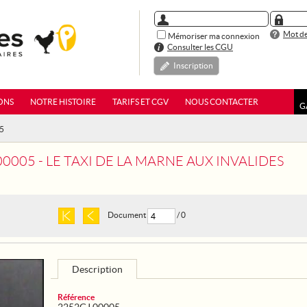
Mot de
Mémoriser ma connexion
Consulter les CGU
Inscription
ONS
NOTRE HISTOIRE
TARIFS ET CGV
NOUS CONTACTER
G
05
0005 - LE TAXI DE LA MARNE AUX INVALIDES
Document
/ 0
Description
Référence