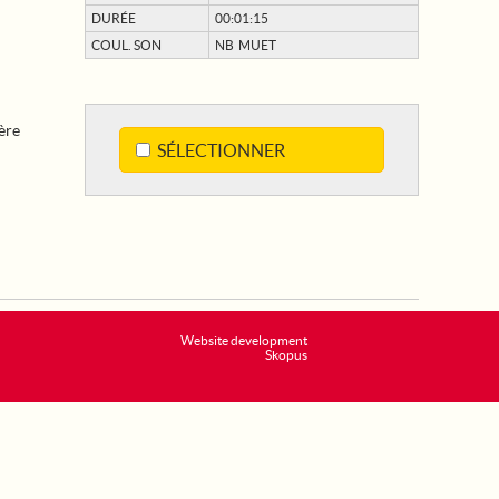
DURÉE
00:01:15
COUL. SON
NB MUET
ère
SÉLECTIONNER
Website development
Skopus