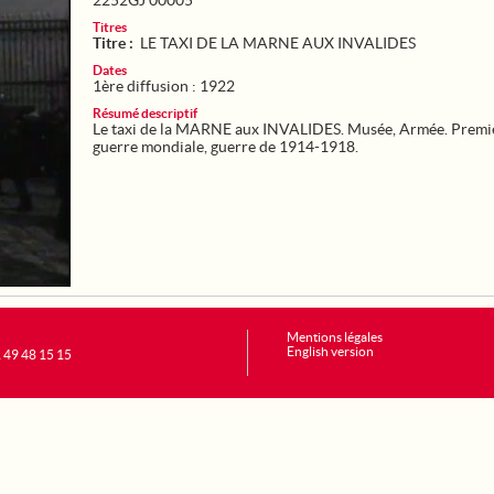
2252GJ 00005
Titres
Titre :
LE TAXI DE LA MARNE AUX INVALIDES
Dates
1ère diffusion : 1922
Résumé descriptif
Le taxi de la MARNE aux INVALIDES. Musée, Armée. Premi
guerre mondiale, guerre de 1914-1918.
Mentions légales
English version
1 49 48 15 15