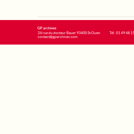
GP archives
24 rue du docteur Bauer 93400 St Ouen
Tél : 01 49 48 1
contact@gparchives.com