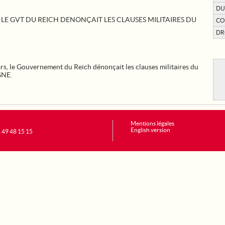
DU
LE GVT DU REICH DENONÇAIT LES CLAUSES MILITAIRES DU
CO
DR
s, le Gouvernement du Reich dénonçait les clauses militaires du
GNE.
Mentions légales
English version
1 49 48 15 15