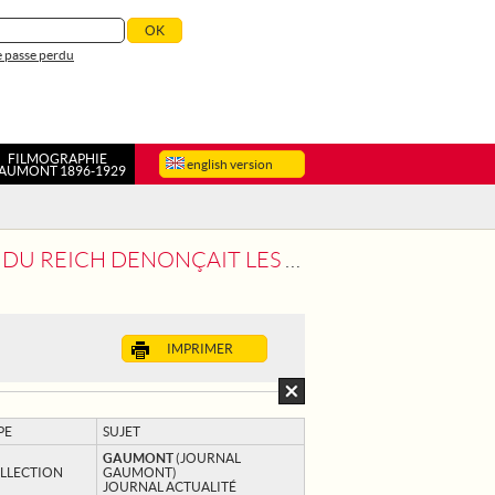
 passe perdu
FILMOGRAPHIE
english version
AUMONT 1896-1929
SES MILITAIRES DU TRAITE DE VERSAILLES
IMPRIMER
PE
SUJET
GAUMONT
(JOURNAL
LLECTION
GAUMONT)
JOURNAL ACTUALITÉ