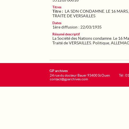
3512GJ 00016
Titres
Titre :
LA SDN CONDAMNE. LE 16 MARS, 
TRAITE DE VERSAILLES
Dates
1ère diffusion : 22/03/1935
Résumé descriptif
La Société des Nations condamne. Le 16 Mar
Traité de VERSAILLES. Politique, ALLEMA
GP archives
24 rue du docteur Bauer 93400 St Ouen
Tél : 0
contact@gparchives.com