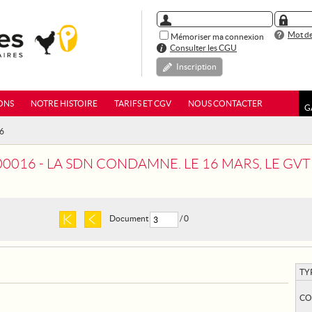
Mot de
Mémoriser ma connexion
Consulter les CGU
Inscription
ONS
NOTRE HISTOIRE
TARIFS ET CGV
NOUS CONTACTER
G
16
 - LA SDN CONDAMNE. LE 16 MARS, LE GVT DU REICH DENONÇAIT LES CLAU
Document
/ 0
TY
CO