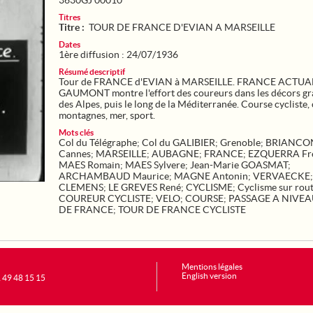
3630GJ 00010
Titres
Titre :
TOUR DE FRANCE D'EVIAN A MARSEILLE
Dates
1ère diffusion : 24/07/1936
Résumé descriptif
Tour de FRANCE d'EVIAN à MARSEILLE. FRANCE ACTUA
GAUMONT montre l'effort des coureurs dans les décors gr
des Alpes, puis le long de la Méditerranée. Course cycliste,
montagnes, mer, sport.
Mots clés
Col du Télégraphe
;
Col du GALIBIER
;
Grenoble
;
BRIANCO
Cannes
;
MARSEILLE
;
AUBAGNE
;
FRANCE
;
EZQUERRA Fre
MAES Romain
;
MAES Sylvere
;
Jean-Marie GOASMAT
;
ARCHAMBAUD Maurice
;
MAGNE Antonin
;
VERVAECKE
;
CLEMENS
;
LE GREVES René
;
CYCLISME
;
Cyclisme sur rou
COUREUR CYCLISTE
;
VELO
;
COURSE
;
PASSAGE A NIVEA
DE FRANCE
;
TOUR DE FRANCE CYCLISTE
Mentions légales
English version
1 49 48 15 15