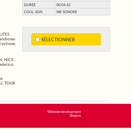
DURÉE
00:04:32
COUL. SON
NB SONORE
LITES
andioses
SÉLECTIONNER
 cyclisme,
N
;
NICE
;
derico
;
te
;
U
;
TOUR
Website development
Skopus