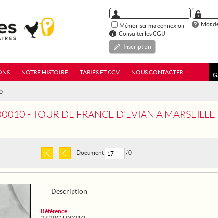
Mot de
Mémoriser ma connexion
Consulter les CGU
Inscription
ONS
NOTRE HISTOIRE
TARIFS ET CGV
NOUS CONTACTER
G
10
00010 - TOUR DE FRANCE D'EVIAN A MARSEILLE
Document
/ 0
Description
Référence