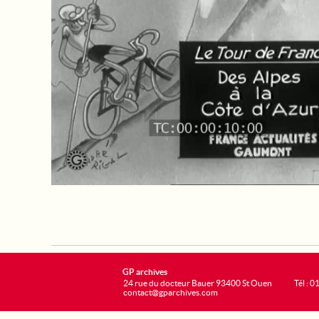
GP archives
24 rue du docteur Bauer 93400 St Ouen
Tél : 0
contact@gparchives.com