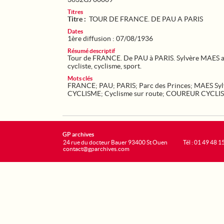
Titres
Titre :
TOUR DE FRANCE. DE PAU A PARIS
Dates
1ère diffusion : 07/08/1936
Résumé descriptif
Tour de FRANCE. De PAU à PARIS. Sylvère MAES arr
cycliste, cyclisme, sport.
Mots clés
FRANCE
;
PAU
;
PARIS
;
Parc des Princes
;
MAES Syl
CYCLISME
;
Cyclisme sur route
;
COUREUR CYCLIS
GP archives
24 rue du docteur Bauer 93400 St Ouen
Tél : 01 49 48 1
contact@gparchives.com