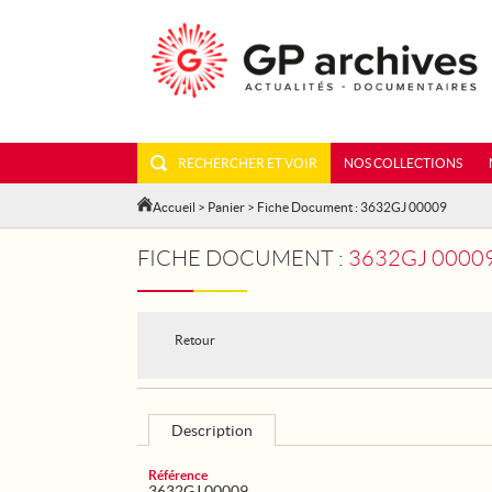
RECHERCHER ET VOIR
NOS COLLECTIONS
Accueil
>
Panier
> Fiche Document : 3632GJ 00009
FICHE DOCUMENT :
3632GJ 00009
Retour
Description
Référence
3632GJ 00009