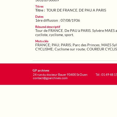
3632GJ 00009
Titres
Titre :
TOUR DE FRANCE. DE PAU A PARIS
Dates
1ère diffusion : 07/08/1936
Résumé descriptif
Tour de FRANCE. De PAU à PARIS. Sylvère MAES arr
cycliste, cyclisme, sport.
Mots clés
FRANCE
;
PAU
;
PARIS
;
Parc des Princes
;
MAES Syl
CYCLISME
;
Cyclisme sur route
;
COUREUR CYCLIS
GP archives
24 rue du docteur Bauer 93400 St Ouen
Tél : 01 49 48 1
contact@gparchives.com