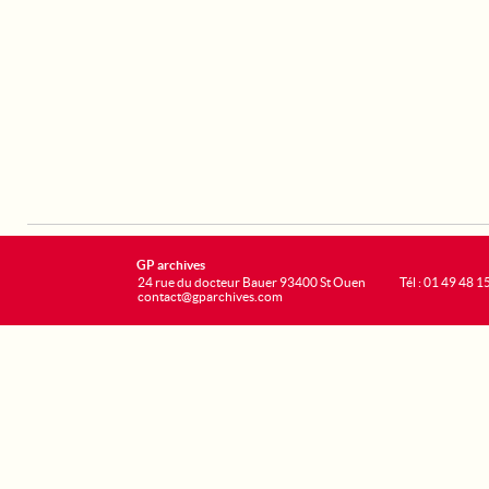
GP archives
24 rue du docteur Bauer 93400 St Ouen
Tél : 01 49 48 1
contact@gparchives.com